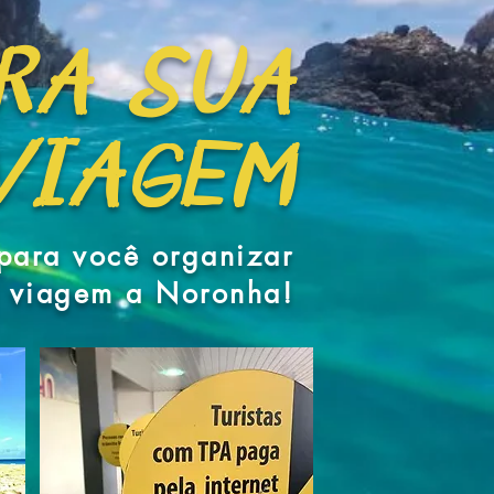
RA SUA
VIAGEM
para você organizar
 viagem a Noronha!