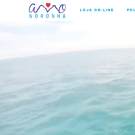
Loja On-line
Po
F