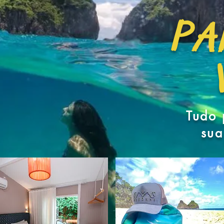
PA
Tudo 
sua