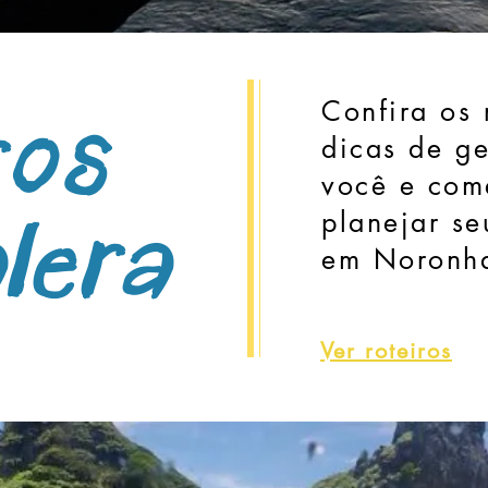
Confira os 
ros
dicas de g
você e com
planejar se
lera
em Noronh
Ver roteiros