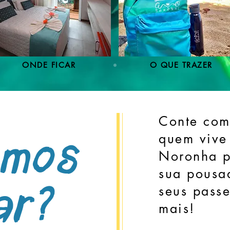
ONDE FICAR
O QUE TRAZER
Conte com
quem vive
emos
Noronha p
sua pousa
seus passe
ar?
mais!