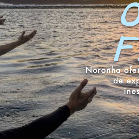
O
F
Noronha ofer
de exp
ine