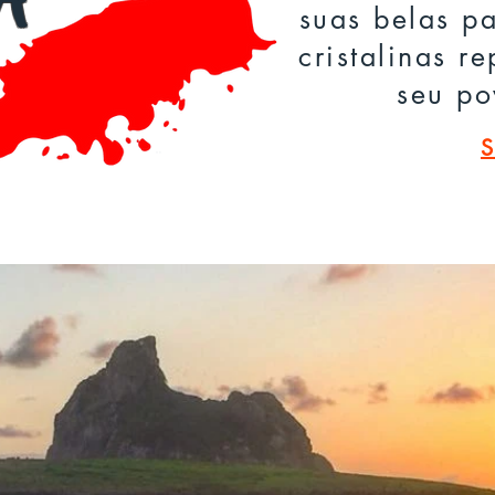
A
suas belas p
cristalinas r
seu po
S