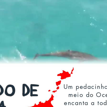
e terra perdido no meio do Ocean
dos desde 1503, com suas belas p
linas repletas de vida e com seu 
Um pedacinho
DO DE
meio do Oce
encanta a to