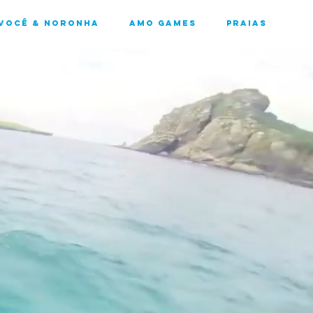
Você & Noronha
Amo Games
Praias
de