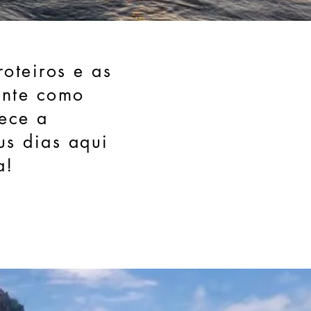
roteiros e as
ente como
ece a
us dias aqui
a!