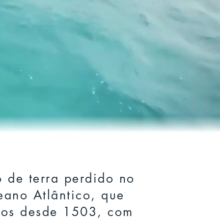
o Atlântico, que
aisagens, suas
povo acolhedor!
 de terra perdido no
ano Atlântico, que
dos desde 1503, com