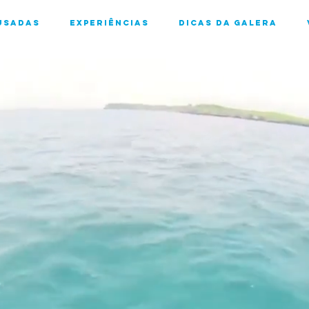
usadas
Experiências
Dicas da Galera
Bem-vindos a
ernando 
Noronha