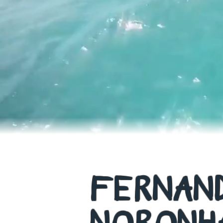
Um pedacinho d
encanta a to
águas crista
FERNAN