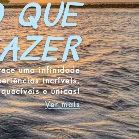
 QUE
AZER
ece uma infinidade
eriências incríveis,
squecíveis e únicas!
Ver mais