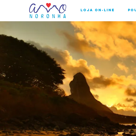
Loja On-line
Po