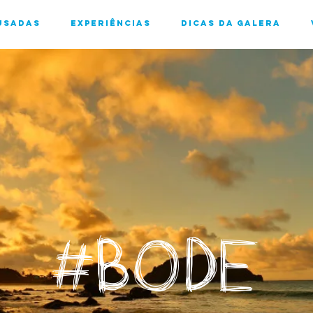
usadas
Experiências
Dicas da Galera
#BODE