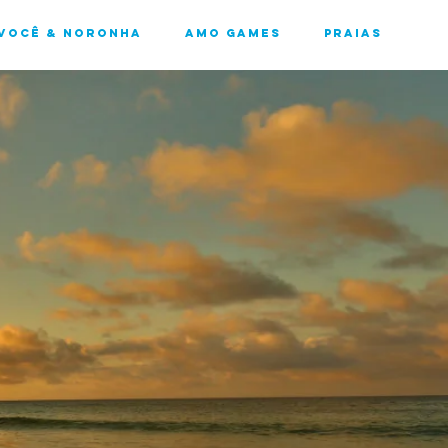
Você & Noronha
Amo Games
Praias