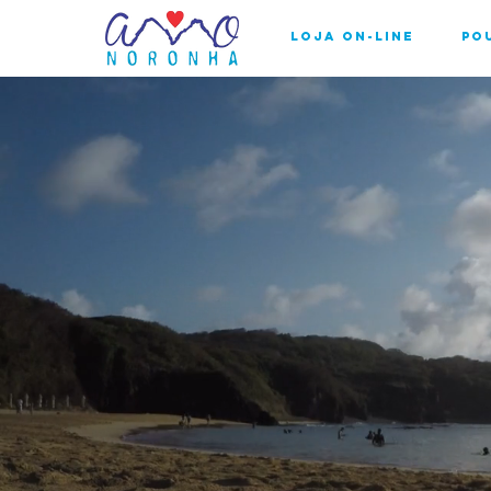
Loja On-line
Po