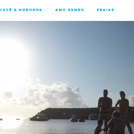
Você & Noronha
Amo Games
Praias