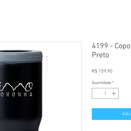
4199 - Copo
Preto
Preço
R$ 159,90
Quantidade
*
Adic