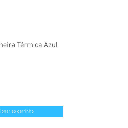
heira Térmica Azul
ionar ao carrinho