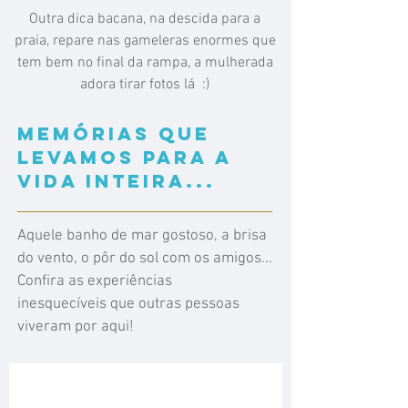
Outra dica bacana, na descida para a
praia, repare nas gameleras enormes que
tem bem no final da rampa, a mulherada
adora tirar fotos lá :)
Memórias que
levamos para a
vida inteira...
Aquele banho de mar gostoso, a brisa
do vento, o pôr do sol com os amigos...
Confira as experiências
inesquecíveis que outras pessoas
Nuno Patraquim da Conceição
viveram por aqui!
Depois dos banhos e da praia disfrutamos de um bom caldinho.