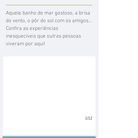
Aquele banho de mar gostoso, a brisa
do vento, o pôr do sol com os amigos...
Confira as experiências
inesquecíveis que outras pessoas
Nuno Patraquim da Conceição
viveram por aqui!
Depois dos banhos e da praia disfrutamos de um bom caldinho.
1/12