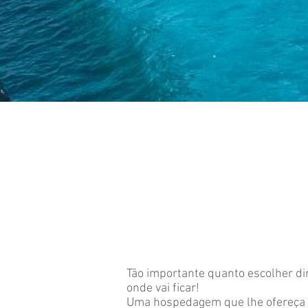
Tão importante quanto escolher dir
onde vai ficar!
Uma hospedagem que lhe ofereça a 