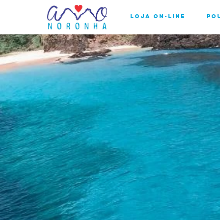
Loja On-line
Po