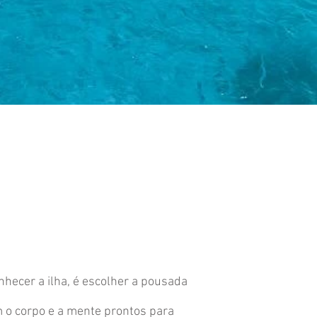
nhecer a ilha, é escolher a pousada
 o corpo e a mente prontos para