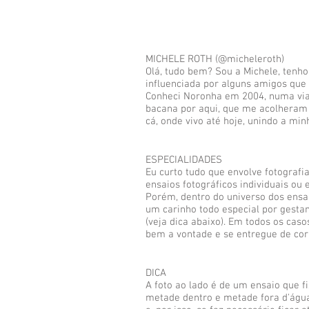
MICHELE ROTH (@micheleroth)
Olá, tudo bem? Sou a Michele, tenho 
influenciada por alguns amigos que
Conheci Noronha em 2004, numa via
bacana por aqui, que me acolheram
cá, onde vivo até hoje, unindo a mi
ESPECIALIDADES
Eu curto tudo que envolve fotografi
ensaios fotográficos individuais ou 
Porém, dentro do universo dos ensa
um carinho todo especial por gestan
(veja dica abaixo). Em todos os caso
bem a vontade e se entregue de cor
DICA
A foto ao lado é de um ensaio que 
metade dentro e metade fora d'água.