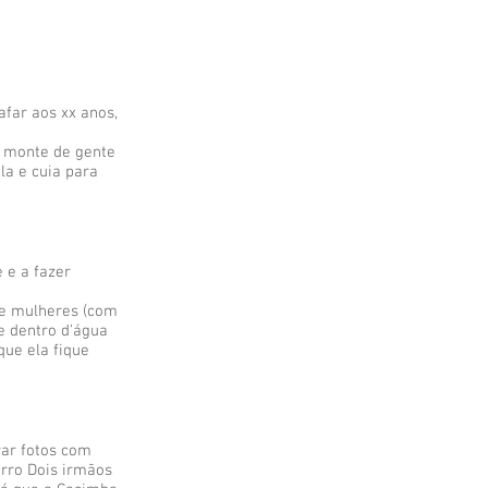
afar aos xx anos,
m monte de gente
a e cuia para
 e a fazer
 e mulheres (com
e dentro d'água
que ela fique
rar fotos com
orro Dois irmãos