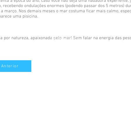
r atenta à época do ano, caso você não seja uma nadadora experiente,
ro, recebendo ondulações enormes (podendo passar dos 5 metros) du
 a março. Nos demais meses o mar costuma ficar mais calmo, espe
arece uma pisicina.
 por natureza, apaixonada pelo mar! Sem falar na energia das pes
#AmoNoronha
Anterior