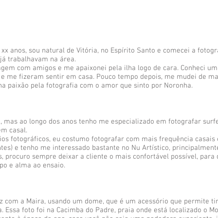
xx anos, sou natural de Vitória, no Espírito Santo e comecei a fotogr
 já trabalhavam na área.
gem com amigos e me apaixonei pela ilha logo de cara. Conheci u
 e me fizeram sentir em casa. Pouco tempo depois, me mudei de mal
nha paixão pela fotografia com o amor que sinto por Noronha.
a, mas ao longo dos anos tenho me especializado em fotografar surfe
em casal.
ios fotográficos, eu costumo fotografar com mais frequência casais
tes) e tenho me interessado bastante no Nu Artístico, principalment
s, procuro sempre deixar a cliente o mais confortável possível, para 
po e alma ao ensaio.
fiz com a Maira, usando um dome, que é um acessório que permite ti
 Essa foto foi na Cacimba do Padre, praia onde está localizado o M