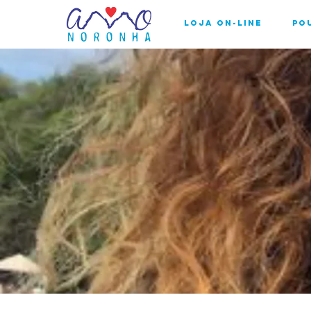
Loja On-line
Po