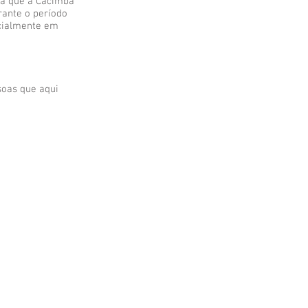
 já que a Cacimba
rante o período
cialmente em
soas que aqui