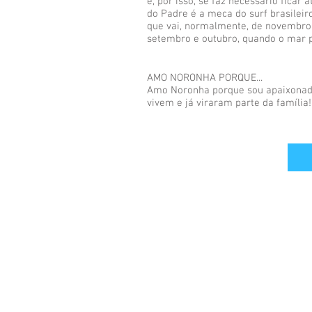
e, por isso, se faz necessário fica
do Padre é a meca do surf brasilei
que vai, normalmente, de novembro
setembro e outubro, quando o mar p
AMO NORONHA PORQUE...
Amo Noronha porque sou apaixonada
vivem e já viraram parte da família!